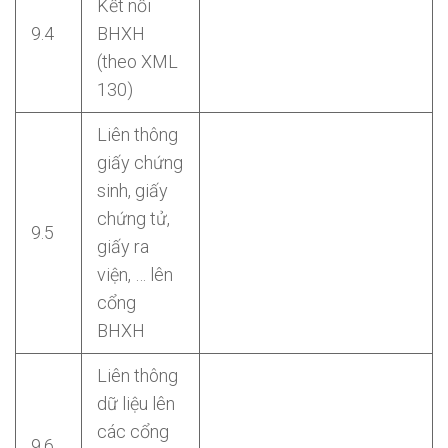
Kết nối
9.4
BHXH
(theo XML
130)
Liên thông
giấy chứng
sinh, giấy
chứng tử,
9.5
giấy ra
viện, … lên
cổng
BHXH
Liên thông
dữ liệu lên
các cổng
9.6