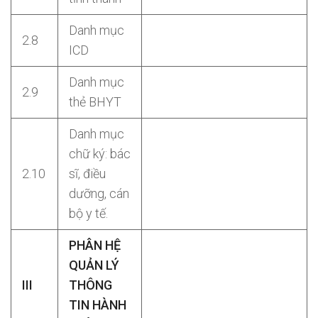
Danh mục
2.8
ICD
Danh mục
2.9
thẻ BHYT
Danh mục
chữ ký: bác
2.10
sĩ, điều
dưỡng, cán
bộ y tế.
PHÂN HỆ
QUẢN LÝ
III
THÔNG
TIN HÀNH