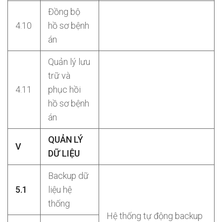
Đồng bộ
4.10
hồ sơ bệnh
án
Quản lý lưu
trữ và
4.11
phục hồi
hồ sơ bệnh
án
QUẢN LÝ
V
DỮ LIỆU
Backup dữ
5.1
liệu hệ
thống
Hệ thống tự động backup