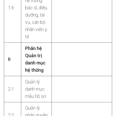
hệ thống:
1.6
bác sĩ, điều
dưỡng, tài
vụ, cán bộ
nhân viên y
tế.
Phân hệ
Quản trị
II
danh mục
hệ thống
Quản lý
2.1
danh mục
mẫu hồ sơ
Quản lý
2.2
phân quyền