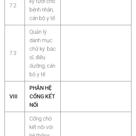
ký tươi cho
7.2
bệnh nhân,
cán bộ y tế.
Quản lý
danh mục
chữ ký: bác
7.3
sĩ, điều
dưỡng, cán
bộ y tế.
PHÂN HỆ
VIII
CỔNG KẾT
NỐI
Cổng chờ
kết nối với
hệ thống