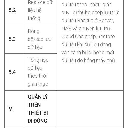
Restore dữ
dữ liệu theo thời gian
5.2
liệu hệ
quy địnhCho phép lưu trữ
thống
dữ liệu Backup ở Server,
NAS và chuyển lưu trữ
Đồng
Cloud Cho phép Restore
5.3
bộ/sao lưu
dữ liệu khi dữ liệu đang
dữ liệu
vận hành bị lỗi hoặc mất
Tổng hợp
dữ liệu do hỏng máy chủ
dữ liệu
5.4
theo thời
gian thực
QUẢN LÝ
TRÊN
VI
THIẾT BỊ
DI ĐỘNG