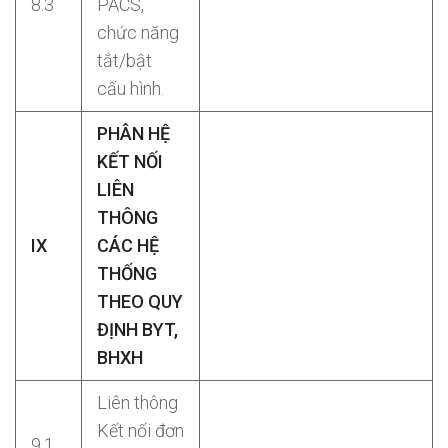
8.3
PACS,
chức năng
tắt/bật
cấu hình.
PHÂN HỆ
KẾT NỐI
LIÊN
THÔNG
IX
CÁC HỆ
THỐNG
THEO QUY
ĐỊNH BYT,
BHXH
Liên thông
Kết nối đơn
9.1