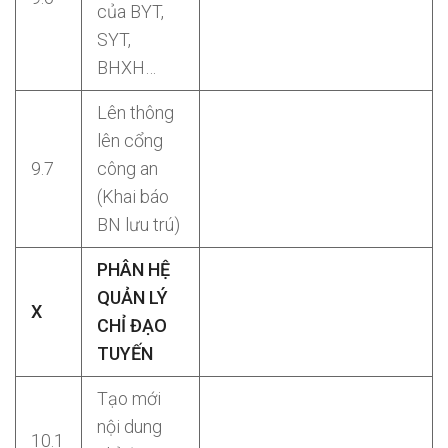
của BYT,
SYT,
BHXH…
Lên thông
lên cổng
9.7
công an
(Khai báo
BN lưu trú)
PHÂN HỆ
QUẢN LÝ
X
CHỈ ĐẠO
TUYẾN
Tạo mới
nội dung
10.1