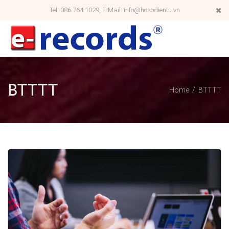
Tel: 086.764.1029, E-Mail: info@hosodientu.vn
BTTTT
Home
BTTTT