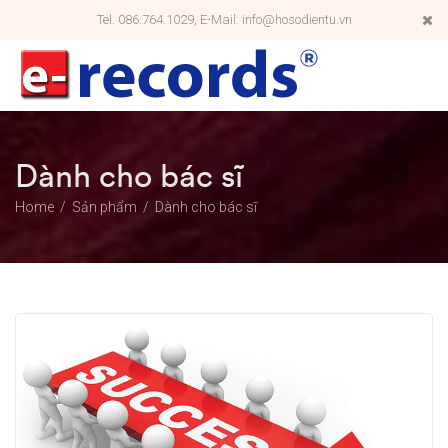
Tel: 086.764.1029, E-Mail: info@hosodientu.vn
Dành cho bác sĩ
Home
Sản phẩm
Dành cho bác sĩ